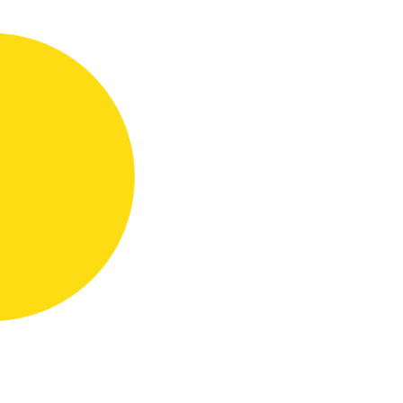
eptuno.azzorti.com/gt